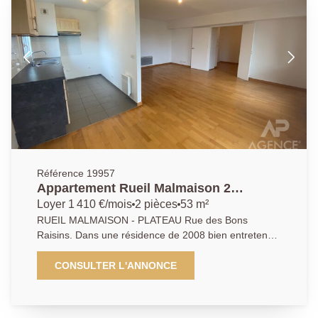
01.47.10.01.01. AP/HC
Référence 19957
Appartement Rueil Malmaison 2
pièce(s) 53.4 m2
Loyer 1 410 €/mois
2 pièces
53 m²
RUEIL MALMAISON - PLATEAU Rue des Bons
Raisins. Dans une résidence de 2008 bien entretenue
et sécurisée, appartement deux pièces composé
d'une entrée, d'une pièce de vie sur terrasse de 12m²,
CONSULTER L'ANNONCE
une cuisine ouverte aménagée, une chambre, une
salle de bains et un WC. Le bien est complété par une
cave et une place de parking. A proximité de toutes