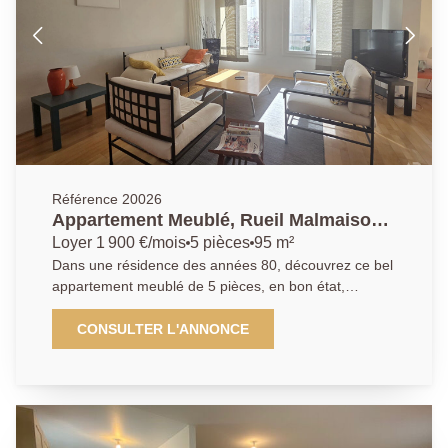
des commerces et des commodités, cet appartement
est idéal pour profiter d'un quotidien pratique tout en
bénéficiant d'un environnement agréable. AP/HC
01.47.10.01.01
Référence 20026
Appartement Meublé, Rueil Malmaison
5 pièce(s) 95 m2
Loyer 1 900 €/mois
5 pièces
95 m²
Dans une résidence des années 80, découvrez ce bel
appartement meublé de 5 pièces, en bon état,
idéalement situé à proximité immédiate des
commerces, des transports et du Théâtre André
CONSULTER L'ANNONCE
Malraux. Il se compose d'une entrée, d'une cuisine
entièrement équipée, d'un spacieux espace de vie
lumineux, de trois chambres, d'un dressing, d'une
salle de bains ainsi que de WC séparés. Une cave
complète ce bien. Résidence avec ascenseur.