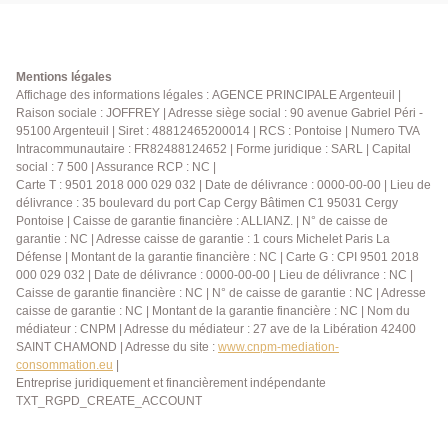
2 chambres, un WC indépendant et une salle d'eau.
Si vous recherchez une maison de qualité, bien
située, au calme, alors elle est faite pour vous !
CONTACTEZ NOUS AU 01.34.34.12.12
Mentions légales
Affichage des informations légales : AGENCE PRINCIPALE Argenteuil |
Raison sociale : JOFFREY | Adresse siège social : 90 avenue Gabriel Péri -
95100 Argenteuil | Siret : 48812465200014 | RCS : Pontoise | Numero TVA
Intracommunautaire : FR82488124652 | Forme juridique : SARL | Capital
social : 7 500 | Assurance RCP : NC |
Carte T : 9501 2018 000 029 032 | Date de délivrance : 0000-00-00 | Lieu de
délivrance : 35 boulevard du port Cap Cergy Bâtimen C1 95031 Cergy
Pontoise | Caisse de garantie financière : ALLIANZ. | N° de caisse de
garantie : NC | Adresse caisse de garantie : 1 cours Michelet Paris La
Défense | Montant de la garantie financière : NC | Carte G : CPI 9501 2018
000 029 032 | Date de délivrance : 0000-00-00 | Lieu de délivrance : NC |
Caisse de garantie financière : NC | N° de caisse de garantie : NC | Adresse
caisse de garantie : NC | Montant de la garantie financière : NC | Nom du
médiateur : CNPM | Adresse du médiateur : 27 ave de la Libération 42400
SAINT CHAMOND | Adresse du site :
www.cnpm-mediation-
consommation.eu
|
Entreprise juridiquement et financièrement indépendante
TXT_RGPD_CREATE_ACCOUNT