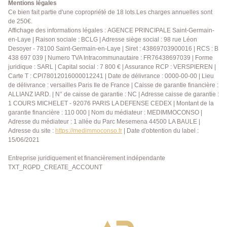
baignée de lumière. Véritable pièce de vie, elle offre
Mentions légales
une atmosphère unique, comme une impression de
Ce bien fait partie d'une copropriété de 18 lots.Les charges annuelles sont
de 250€.
cuisiner au coeur du jardin. Aménagée et équipée,
Affichage des informations légales : AGENCE PRINCIPALE Saint-Germain-
elle permet également de partager des moments
en-Laye | Raison sociale : BCLG | Adresse siège social : 98 rue Léon
conviviaux autour d'un espace dînatoire. Le rez-de-
Desoyer - 78100 Saint-Germain-en-Laye | Siret : 43869703900016 | RCS : B
chaussée propose une organisation idéale avec un
438 697 039 | Numero TVA Intracommunautaire : FR76438697039 | Forme
WC indépendant, ainsi qu'un espace nuit comprenant
juridique : SARL | Capital social : 7 800 € | Assurance RCP : VERSPIEREN |
une grande chambre avec placard et sa salle d'eau. À
Carte T : CPI78012016000012241 | Date de délivrance : 0000-00-00 | Lieu
de délivrance : versailles Paris Ile de France | Caisse de garantie financière :
l'étage, un palier dessert trois chambres, dont une
ALLIANZ IARD. | N° de caisse de garantie : NC | Adresse caisse de garantie :
avec dressing traversant intégrant un espace
1 COURS MICHELET - 92076 PARIS LA DEFENSE CEDEX | Montant de la
mezzanine de rangement. Une seconde salle d'eau
garantie financière : 110 000 | Nom du médiateur : MEDIMMOCONSO |
avec WC complète ce niveau. Côté annexes, la
Adresse du médiateur : 1 allée du Parc Mesemena 44500 LA BAULE |
maison dispose de deux garages : l'un traversant,
Adresse du site :
https://medimmoconso.fr
| Date d'obtention du label :
permettant un accès direct du jardin à l'avant de la
15/06/2021
maison, l'autre intégrant un espace buanderie et
Entreprise juridiquement et financièrement indépendante
offrant la possibilité de stationner un véhicule. A cela
TXT_RGPD_CREATE_ACCOUNT
s'ajoute une cave. À l'extérieur, une grande terrasse
prolonge la véranda. Le jardin, sans vis-à-vis, séduit
par son calme et son aspect légèrement sauvage,
véritable havre de paix à seulement 5 minutes à vélo
du centre-ville. Le terrain est piscinable. Travaux
récents (env. 2017) : isolation par l'extérieur, toiture,