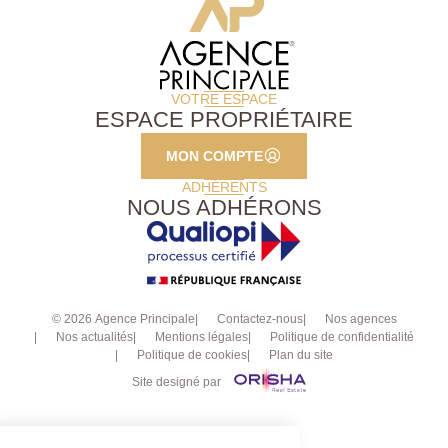
installation de climatisations réversibles, insert et
rénovation d'une salle d'eau. Une maison idéale pour
une famille, à proximité des écoles et des
commodités, alliant sérénité et vie citadine. Un bien
rare sur le secteur, à découvrir sans tarder pour un
VOTRE ESPACE
ESPACE PROPRIÉTAIRE
véritable coup de coeur.
MON COMPTE
ADHÉRENTS
NOUS ADHÉRONS
© 2026 Agence Principale
Contactez-nous
Nos agences
Nos actualités
Mentions légales
Politique de confidentialité
Politique de cookies
Plan du site
Site designé par