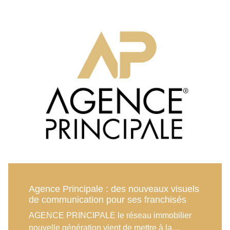
Principale Réseau et cette certification atteste
du sérieux et de la qualité des prestations
proposées par le réseau Agence Principale.
Les Franchisés auront ainsi l\'assurance de
bénéficier d\'une formation de qualité,
répondant à leurs besoins et à leurs
attentes.En obtenant la norme Qualiopi,
Agence Principale Réseau permet à ses
franchisés d’accéder à de nouvelles
opportunités de financement ou
remboursement de leurs stages. En effet, de
nombreux financeurs publics et privés exigent
désormais cette certification pour accorder des
subventions ou des prises en charges
financières.
Agence Principale : des nouveaux visuels
de communication pour ses franchisés
AGENCE PRINCIPALE le réseau immobilier
nouvelle génération vient de mettre à la