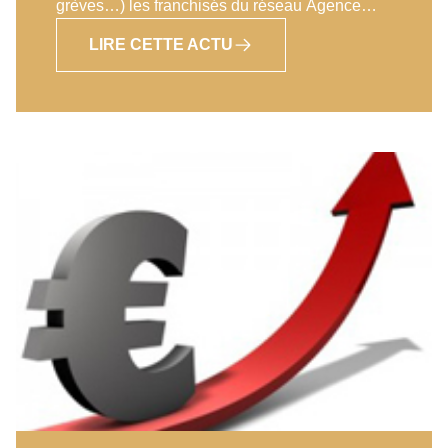
grèves…) les franchisés du réseau Agence
Principale ne se sont jamais aussi bien portés.
LIRE CETTE ACTU
Nous vous annoncions déjà de très belles
performances sur ce début d’année et le mois
de mai écoulé ne fait que confirmer cette
tendance. En effet, un nouveau record de
production vient d’être atteint dans le réseau
avec l’agence du Vésinet qui, sur le seul mois
dernier, a effectué un chiffre d’affaire de
262 000 Euros ! L’agence de Gagny, qui nous a
rejoint il y a moins d’un an, a généré sur le
mois d’Avril 102 000 Euros de CA. Les
nouveaux franchisés actuellement en
« immersion Agence » sont quant à eux à plus
de 3 ventes par mois alors que certains
d’entres eux découvrent tout juste le métier de
l’immobilier. 2018 sera sans aucun doute
l’année des records dans le réseau Agence
Principale !