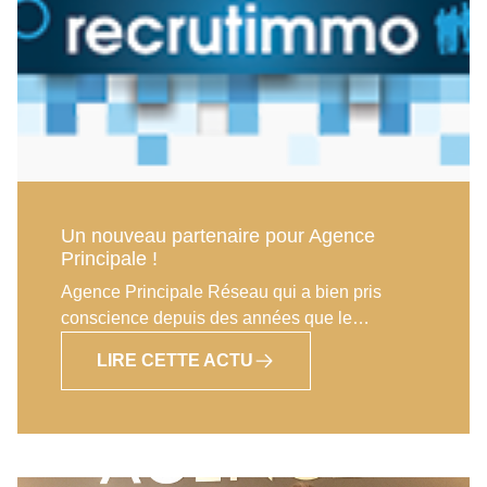
débutants et de permettre au nouveaux affiliés
de compléter leur formation initiale en
s’appuyant sur une expérience de l’immobilier
de plus de 20 ans. 19 stagiaires étaient
présents et la prochaine formation (stage
managers experts) est d’ores et déjà complète !
Un nouveau partenaire pour Agence
Principale !
Agence Principale Réseau qui a bien pris
conscience depuis des années que le
recrutement est un vecteur fondamental de la
LIRE CETTE ACTU
réussite de ses franchisés, a élaboré de
nombreux outils pour faciliter le travail de ses
franchisés dans leur besoin d’attirer vers eux
de nouveaux talents. Fort de cette expérience
et dans le but de trouver un nouveau mode de