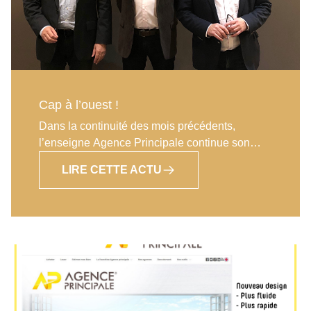
Cap à l’ouest !
Dans la continuité des mois précédents,
l’enseigne Agence Principale continue son
développement et est heureuse d’accueillir un
LIRE CETTE ACTU
nouveau franchisé en ce début d’année 2020.
Après plus de 27 années passées dans un
grand groupe bancaire, Bertrand Delaitre a
décidé d’effectuer sa reconversion
professionnelle au sein du réseau Agence
Principale. Ayant formé et managé plus d’une
soixantaine de personnes au cours de sa
carrière, il était tout naturel pour Bertrand de
s’appuyer sur le point fort de l’enseigne, la