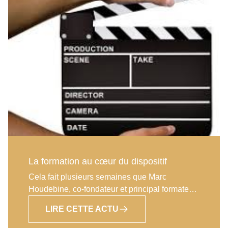
poursuit quant à elle ses études dans
l’immobilier en profitant en parallèle des
nombreuses formations proposées par
l’enseigne. Stéphane lui, pourra se servir de
sa longue expérience dans la gestion
immobilière pour se consacrer pleinement à la
transaction dans le cadre de la création de
cette nouvelle agence. Cette complémentarité
évidente devrait leur permettre d’atteindre
rapidement les performances très élevées des
franchisés du réseau !
La formation au cœur du dispositif
Cela fait plusieurs semaines que Marc
Houdebine, co-fondateur et principal formateur
du réseau Agence Principale, est suivi par un
LIRE CETTE ACTU
caméraman professionnel lors des différentes
formations proposées par l’enseigne. Un