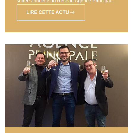
soirée annuelle du Réseau Agence Principale
au Pavillon Henri IV à Saint Germain en Laye.
LIRE CETTE ACTU
Marc Houdebine et Didier Couraudon
(cofondateurs) ont donc convié les membres du
réseau ainsi que leurs équipes à partager un
bon moment dans un cadre somptueux mais
également à saluer les meilleures
performances de l’exercice écoulé. Et une fois
de plus, tous les records ont été battus : le Top
10 réalise une moyenne de chiffre d’affaire de
1 381 925 Euro. Pour prendre la 1ère place il
fallait cette année générer plus de 1 870 398
euros de CA. Les 10 premiers collaborateurs
du réseau sont sur une moyenne de plus de
432 000 Euros de production personnel avec
pour la meilleure un CA de 573 660 euros !
Enfin, il était important de souligner les
résultats de l’agence de Gagny qui a rejoint le
réseau il y a un an et qui a produit près de