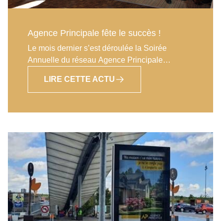
Agence Principale fête le succès !
Le mois dernier s’est déroulée la Soirée
Annuelle du réseau Agence Principale
au Pavillon Henry 4 de Saint-Germain-en-Laye,
LIRE CETTE ACTU
entièrement privatisé pour l’évènement. Le
réseau Agence Principale a accueilli plus de
100 personnes, les patrons et leurs équipes
ainsi que les nouveaux franchisés qui ont
intégré le groupe sur l’année écoulée.Les co-
fondateurs, Didier Couraudon et Marc
Houdebine étaient, une fois encore, fiers de
récompenser les résultats des franchisés et
leurs collaborateurs, qui sont au-dessus des
moyennes nationales.2022 a été un très bon
cru pour le réseau et plus de 10 Agences
étaient cette année au-dessus du million