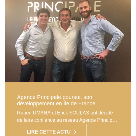
recrutement Agence Principale Réseau s’est
rapproché de Recrutimmo afin d’élaborer avec
eux un « accord de Partenariat » pour ses
affiliés. Sachant que Recrutimmo est le premier
site spécifiquement dédié au recrutement de
tous les métiers de l’immobilier.
Agence Principale poursuit son
développement en Île de France
Ruben UMANA et Erick SOULAS ont décidé
de faire confiance au réseau Agence Principale
pour se lancer dans l’immobilier. Ce n’est pas
LIRE CETTE ACTU
une mais 3 agences que souhaitent développer