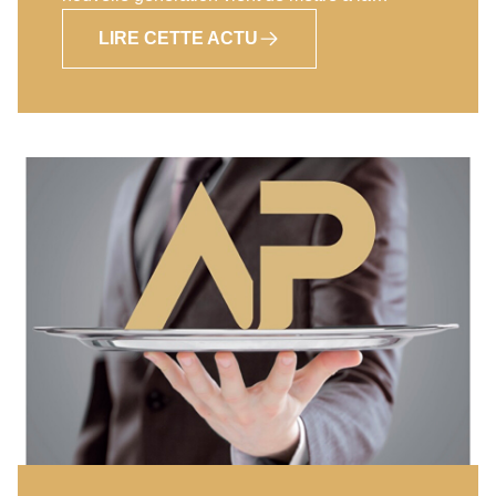
disposition de ses franchisés de nouveaux
LIRE CETTE ACTU
visuels de communication. Des visuels
récemment validés par les franchisés eux-
mêmes. S’adressant aux différentes cibles de
clientèle avec lesquelles Agence Principale
a l’habitude de travailler, les nouveaux visuels
du réseau vont droit au but. L’image retenue et
le slogan attenant permettent aux clients
potentiels de rapidement saisir le message
percutant. Ce n’est d’ailleurs pas par hasard si
ce sont ces visuels-là qui ont été retenus par
les franchisés lors d’une réunion managers. Ils
avaient le choix entre plusieurs projets et ont
finalement choisi ces visuels en raison de leur
pertinence. Tous ces documents sont d’ores
et déjà accessibles sur l’intranet d’Agence
Principale. Toutes les équipes du groupe
peuvent donc les intégrer dès à présent dans