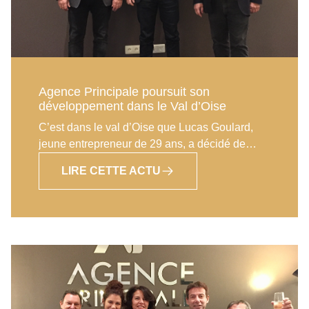
L’objectif fixé est donc clair : bien apprendre le
métier pour atteindre rapidement les
performances élevées des agences du groupe
Agence Principale.
Agence Principale poursuit son
développement dans le Val d’Oise
C’est dans le val d’Oise que Lucas Goulard,
jeune entrepreneur de 29 ans, a décidé de
monter sa première agence immobilière en
LIRE CETTE ACTU
rejoignant le réseau Agence Principale. Après
plusieurs années en tant qu’expert comptable,
il a pu constater pendant l’exercice de ses
fonctions l’excellente réputation des Agences
Principale, leur haut niveau de rentabilité ainsi
que le sérieux des responsables du réseau. Il
s’est donc tout naturellement tourné vers
Agence Principale pour se reconvertir