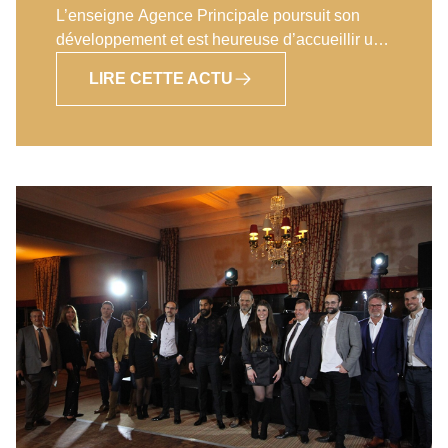
L’enseigne Agence Principale poursuit son
développement et est heureuse d’accueillir un
nouveau franchisé à Mérignac en ce début
LIRE CETTE ACTU
d’année 2023.Après plusieurs années passées
dans le milieu bancaire, Florence CARRERE a
décidé d’effectuer sa reconversion
professionnelle au sein du réseau Agence
Principale.Il était tout naturel pour Florence de
s’appuyer sur les points forts de l’enseigne : la
formation, la méthodologie et le savoir-faire qui
a fait ses preuves pour la réussite de son
agence immobilière. La région Bordelaise peut
compter sur une directrice d’agence
immobilière de talent !