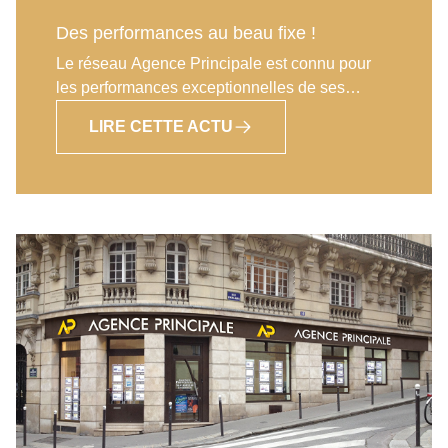
Des performances au beau fixe !
Le réseau Agence Principale est connu pour
les performances exceptionnelles de ses
franchisés et le début d’année 2018 ne fait que
LIRE CETTE ACTU
confirmer cette tendance. Pour être concrets,
sur le 1ertrimestre, les 3 premières agences ont
réalisé un chiffre d’affaire moyen à 441 505
Euros et les 15 premières agences avoisinent
les 290 000 Euros. Pour le seul mois de mars,
les 3 premières agences sont à 190 000 Euros
de CAet les 15 premières à 110 000 Euros. Il
est donc tout à fait normal que les
collaborateurs du réseau (agents commerciaux
et salariés) atteignent un niveau de production
très élevé et remarqué dans la profession. A
titre d’exemple, les 20 premiers négociateurs
atteignent une moyenne de 88 000 Euros de
CA. Toutes ces performances représentent