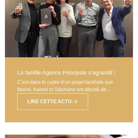
professionnellement. Il pourra s’appuyer sur la
longue expérience des membres du réseau et
profitera des outils, méthodes et savoir faire de
l’enseigne pour atteindre les résultats très
élevés des franchisés AP et apprendre ce
nouveau métier. Son cycle de formation et
d’immersion débutera dès le mois de janvier
pour une ouverture d’agence prévue au
printemps prochain.
La famille Agence Principale s’agrandit !
C’est dans le cadre d’un projet familiale que
Muriel, Naomi et Stéphane ont décidé de
rejoindre Agence Principale. Après plusieurs
LIRE CETTE ACTU
expériences réussies en tant que gérante de
commerces, Muriel a désormais décidé de se
tourner vers l’immobilier en s’immergent dès le
mois de février dans une agence du réseau
pour apprendre ce nouveau métier. Naomi