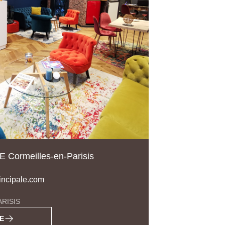
Cormeilles-en-Parisis
ncipale.com
RISIS
E