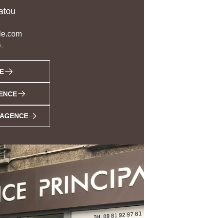
atou
le.com
,
E
ENCE
L'AGENCE